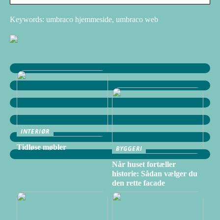
Keywords: umbraco hjemmeside, umbraco web
INTERIØR
Tidløse møbler
BYGGERI
Når huset fortæller
historie: Sådan vælger du
den rette facade