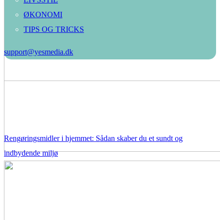
ØKONOMI
TIPS OG TRICKS
support@yesmedia.dk
Rengøringsmidler i hjemmet: Sådan skaber du et sundt og
indbydende miljø