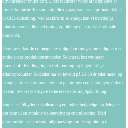
drivhusgasser under drift. Dette reducerer vores afhængighed af
fossile brændstoffer som kul, olie og gas, som er de primære kilder
til CO2-udledning. Ved at skifte til solenergi kan vi betydeligt
mindske vores klimabelastning og bidrage til at opfylde globale
klimamål.
Derudover har de en meget lav miljøpåvirkning sammenlignet med
andre energiproduktionsmetoder. Solenergi kræver ingen
brændstofudvinding, ingen forbrænding og ingen farlige
affaldsprodukter. Solceller har en levetid på 25-30 år eller mere, og
mange af deres komponenter kan genbruges ved slutningen af deres
levetid, hvilket yderligere reducerer deres miljøpåvirkning.
Samlet set tilbyder solcelleanlæg en række betydelige fordele, der
gør dem til en attraktiv og bæredygtig energiløsning. Med
økonomiske besparelser, miljømæssige fordele og bidrag til