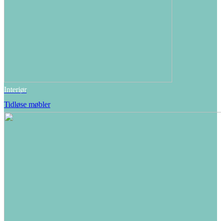
Interiør
Tidløse møbler