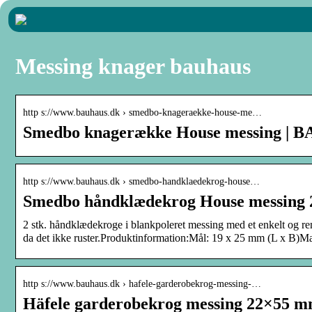
Messing knager bauhaus
http s://www.bauhaus.dk › smedbo-knageraekke-house-me…
Smedbo knagerække House messing |
http s://www.bauhaus.dk › smedbo-handklaedekrog-house…
Smedbo håndklædekrog House messing 
2 stk. håndklædekroge i blankpoleret messing med et enkelt og ren
da det ikke ruster.Produktinformation:Mål: 19 x 25 mm (L x B)Ma
http s://www.bauhaus.dk › hafele-garderobekrog-messing-…
Häfele garderobekrog messing 22×55