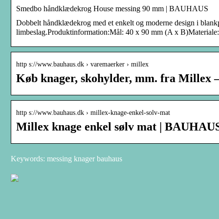
Smedbo håndklædekrog House messing 90 mm | BAUHAUS
Dobbelt håndklædekrog med et enkelt og moderne design i blankpo
limbeslag.Produktinformation:Mål: 40 x 90 mm (A x B)Materiale:
http s://www.bauhaus.dk › varemaerker › millex
Køb knager, skohylder, mm. fra Millex 
http s://www.bauhaus.dk › millex-knage-enkel-solv-mat
Millex knage enkel sølv mat | BAUHAU
Keywords: messing knager bauhaus