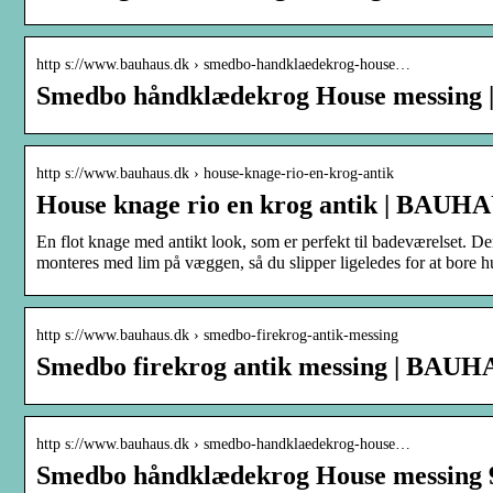
http s://www.bauhaus.dk › smedbo-handklaedekrog-house…
Smedbo håndklædekrog House messin
http s://www.bauhaus.dk › house-knage-rio-en-krog-antik
House knage rio en krog antik | BAUH
En flot knage med antikt look, som er perfekt til badeværelset. De
monteres med lim på væggen, så du slipper ligeledes for at bore 
http s://www.bauhaus.dk › smedbo-firekrog-antik-messing
Smedbo firekrog antik messing | BAU
http s://www.bauhaus.dk › smedbo-handklaedekrog-house…
Smedbo håndklædekrog House messing