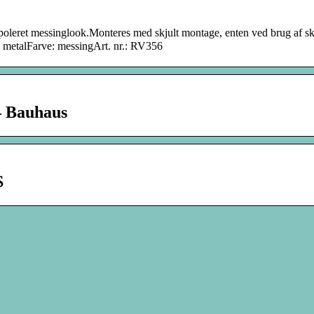
leret messinglook.Monteres med skjult montage, enten ved brug af skr
 metalFarve: messingArt. nr.: RV356
– Bauhaus
S