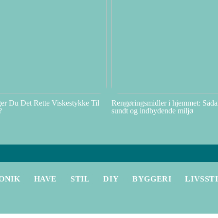
r Du Det Rette Viskestykke Til
Rengøringsmidler i hjemmet: Såda
?
sundt og indbydende miljø
ONIK
HAVE
STIL
DIY
BYGGERI
LIVSST