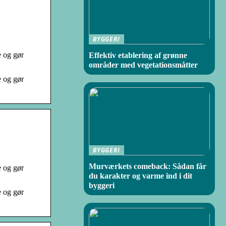
BYGGERI
e og gør
Effektiv etablering af grønne
områder med vegetationsmåtter
e og gør
BYGGERI
Murværkets comeback: Sådan får
e og gør
du karakter og varme ind i dit
byggeri
e og gør