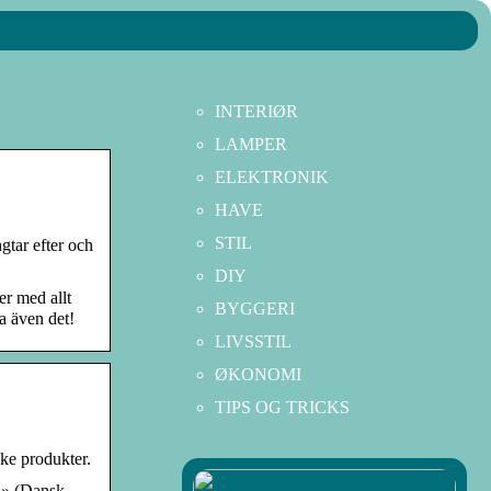
INTERIØR
LAMPER
ELEKTRONIK
HAVE
STIL
gtar efter och
DIY
er med allt
BYGGERI
a även det!
LIVSSTIL
ØKONOMI
TIPS OG TRICKS
ske produkter.
r » (Dansk