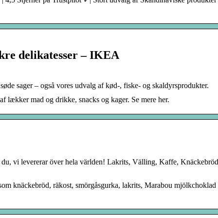
kre delikatesser – IKEA
øde sager – også vores udvalg af kød-, fiske- og skaldyrsprodukter.
f lækker mad og drikke, snacks og kager. Se mere her.
 du, vi levererar över hela världen! Lakrits, Välling, Kaffe, Knäckebrö
åsom knäckebröd, räkost, smörgåsgurka, lakrits, Marabou mjölkchoklad 