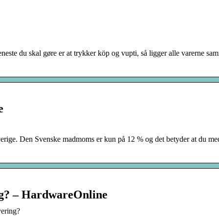
ste du skal gøre er at trykker köp og vupti, så ligger alle varerne s
e
Sverige. Den Svenske madmoms er kun på 12 % og det betyder at du med
ng? – HardwareOnline
ering?