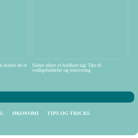
n skaber du et
Sådan sikres et holdbart tag: Tips til
vedligeholdelse og renovering
IL
ØKONOMI
TIPS OG TRICKS