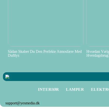
Sådan Skaber Du Den Perfekte Atmosfære Med
Hvordan Vælge
Duftlys
Hverdagsbrug
INTERIØR
LAMPER
ELEKTR
support@yesmedia.dk