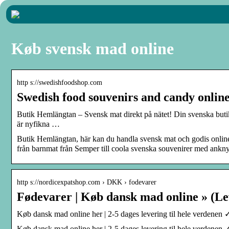
Køb svensk mad online
http s://swedishfoodshop.com
Swedish food souvenirs and candy onlin
Butik Hemlängtan – Svensk mat direkt på nätet! Din svenska butik 
är nyfikna …
Butik Hemlängtan, här kan du handla svensk mat och godis online oc
från barnmat från Semper till coola svenska souvenirer med anknytn
http s://nordicexpatshop.com › DKK › fodevarer
Fødevarer | Køb dansk mad online » (Lev
Køb dansk mad online her | 2-5 dages levering til hele verdenen ✓
Køb dansk mad online her | 2-5 dages levering til hele verdenen ✓