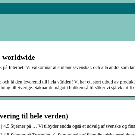
e worldwide
på Internet! Vi välkomnar alla utlandssvenskar, och alla andra som län
h få den levererad till hela världen! Vi har ett stort utbud av produkt
ing till Sverige. Saknar du något i butiken så försöker vi självklart fix
ering til hele verden)
| 4,5 Stjerner på … Vi tilbyder endda også et udvalg af svenske og fin
| 4,5 Stjerner på Trustpilot ✓| Stort udvalg af Skandinaviske produkte