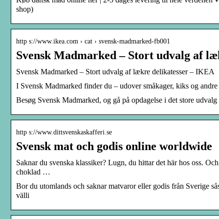
shop)
http s://www.ikea.com › cat › svensk-madmarked-fb001
Svensk Madmarked – Stort udvalg af læ
Svensk Madmarked – Stort udvalg af lækre delikatesser – IKEA
I Svensk Madmarked finder du – udover småkager, kiks og andre s
Besøg Svensk Madmarked, og gå på opdagelse i det store udvalg a
http s://www.dittsvenskaskafferi.se
Svensk mat och godis online worldwide
Saknar du svenska klassiker? Lugn, du hittar det här hos oss. Och
choklad …
Bor du utomlands och saknar matvaror eller godis från Sverige s
välli