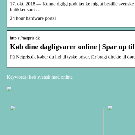
17. okt. 2018 — Kunne rigtigt godt tænke mig at bestille svensk
butikker som …
24 hour hardware portal
http s://netpris.dk
Køb dine dagligvarer online | Spar op t
På Netpris.dk køber du ind til tyske priser, får bragt direkte til d
Keywords: køb svensk mad online