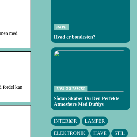
HAVE
ammen med
Hvad er bondesten?
 fordel kan
TIPS OG TRICKS
Sådan Skaber Du Den Perfekte
Atmosfære Med Duftlys
INTERIØR
LAMPER
ELEKTRONIK
HAVE
STIL