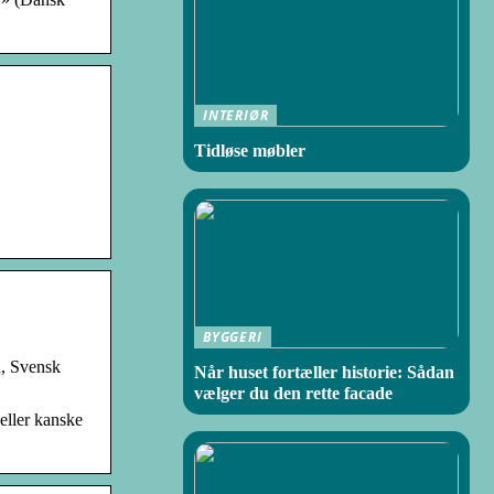
INTERIØR
Tidløse møbler
BYGGERI
d, Svensk
Når huset fortæller historie: Sådan
vælger du den rette facade
eller kanske