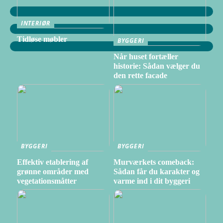
INTERIØR
Tidløse møbler
BYGGERI
Når huset fortæller
historie: Sådan vælger du
den rette facade
BYGGERI
BYGGERI
Effektiv etablering af
Murværkets comeback:
grønne områder med
Sådan får du karakter og
vegetationsmåtter
varme ind i dit byggeri