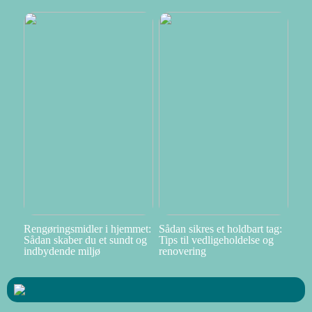
Rengøringsmidler i hjemmet:
Sådan sikres et holdbart tag:
Sådan skaber du et sundt og
Tips til vedligeholdelse og
indbydende miljø
renovering