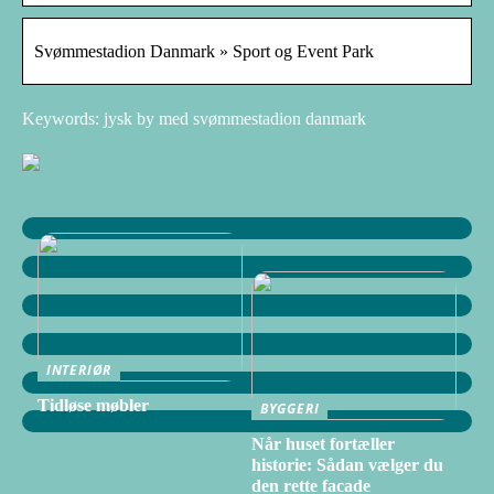
Svømmestadion Danmark » Sport og Event Park
Keywords: jysk by med svømmestadion danmark
INTERIØR
Tidløse møbler
BYGGERI
Når huset fortæller
historie: Sådan vælger du
den rette facade