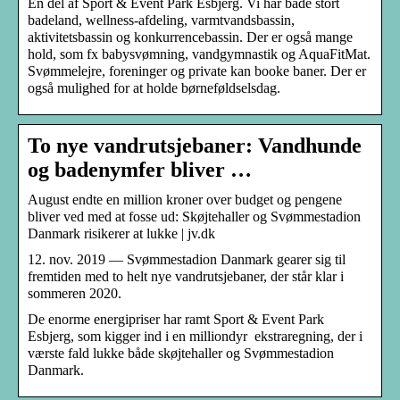
En del af Sport & Event Park Esbjerg. Vi har både stort
badeland, wellness-afdeling, varmtvandsbassin,
aktivitetsbassin og konkurrencebassin. Der er også mange
hold, som fx babysvømning, vandgymnastik og AquaFitMat.
Svømmelejre, foreninger og private kan booke baner. Der er
også mulighed for at holde børneføldselsdag.
To nye vandrutsjebaner: Vandhunde
og badenymfer bliver …
August endte en million kroner over budget og pengene
bliver ved med at fosse ud: Skøjtehaller og Svømmestadion
Danmark risikerer at lukke | jv.dk
12. nov. 2019 — Svømmestadion Danmark gearer sig til
fremtiden med to helt nye vandrutsjebaner, der står klar i
sommeren 2020.
De enorme energipriser har ramt Sport & Event Park
Esbjerg, som kigger ind i en milliondyr ekstraregning, der i
værste fald lukke både skøjtehaller og Svømmestadion
Danmark.