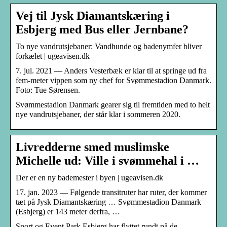
Vej til Jysk Diamantskæring i
Esbjerg med Bus eller Jernbane?
To nye vandrutsjebaner: Vandhunde og badenymfer bliver
forkælet | ugeavisen.dk
7. jul. 2021 — Anders Vesterbæk er klar til at springe ud fra
fem-meter vippen som ny chef for Svømmestadion Danmark.
Foto: Tue Sørensen.
Svømmestadion Danmark gearer sig til fremtiden med to helt
nye vandrutsjebaner, der står klar i sommeren 2020.
Livredderne smed muslimske
Michelle ud: Ville i svømmehal i …
Der er en ny bademester i byen | ugeavisen.dk
17. jan. 2023 — Følgende transitruter har ruter, der kommer
tæt på Jysk Diamantskæring … Svømmestadion Danmark
(Esbjerg) er 143 meter derfra, …
Sport og Event Park Esbjerg har flyttet rundt på de