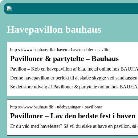
Havepavillon bauhaus
http s://www.bauhaus.dk › haven › havemoebler › pavillo…
Pavilloner & partytelte – Bauhaus
Pavillon – Køb en havepavillon af bl.a. metal online hos BAU
Denne havepavillon er perfekt til at skabe skygge ved sandkassen,
Se det store udvalg af Pavilloner & partytelte online hos BAUHAUS
http s://www.bauhaus.dk › udebygninger › pavilloner
Pavilloner – Lav den bedste fest i hav
Er du vild med havefester? Så vil du elske at have en pavillon,