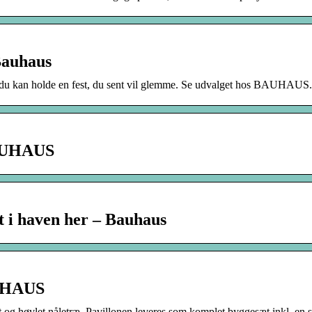
Bauhaus
 så du kan holde en fest, du sent vil glemme. Se udvalget hos BAUHAUS.
BAUHAUS
st i haven her – Bauhaus
AUHAUS
 og høvlet nåletræ. Pavillonen leveres som komplet byggesæt inkl. en s