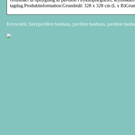
tagdug.Produktinformation:Grundmål: 328 x 328 cm (L x B)Grun
Keywords: havepavillon bauhaus, pavillon bauhaus, pavilion bauhau