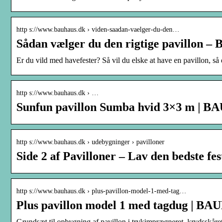
http s://www.bauhaus.dk › viden-saadan-vaelger-du-den…
Sådan vælger du den rigtige pavillon – 
Er du vild med havefester? Så vil du elske at have en pavillon,
http s://www.bauhaus.dk › …
Sunfun pavillon Sumba hvid 3×3 m | 
http s://www.bauhaus.dk › udebygninger › pavilloner
Side 2 af Pavilloner – Lav den bedste fe
http s://www.bauhaus.dk › plus-pavillon-model-1-med-tag…
Plus pavillon model 1 med tagdug | B
Grundsæt til opbygning af pavillon i trykimprægneret, krydsskåret