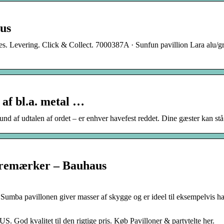
us
s. Levering. Click & Collect. 7000387A · Sunfun pavillion Lara alu/g
 af bl.a. metal …
nd af udtalen af ordet – er enhver havefest reddet. Dine gæster kan stå 
aremærker – Bauhaus
r. Sumba pavillonen giver masser af skygge og er ideel til eksempelvis h
. God kvalitet til den rigtige pris. Køb Pavilloner & partytelte her.