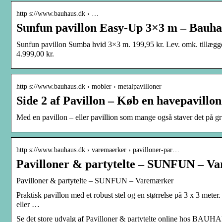
http s://www.bauhaus.dk › …
Sunfun pavillon Easy-Up 3×3 m – Bauha
Sunfun pavillon Sumba hvid 3×3 m. 199,95 kr. Lev. omk. tillægge
4.999,00 kr.
http s://www.bauhaus.dk › mobler › metalpavilloner
Side 2 af Pavillon – Køb en havepavillon
Med en pavillon – eller pavillion som mange også staver det på gru
http s://www.bauhaus.dk › varemaerker › pavilloner-par…
Pavilloner & partytelte – SUNFUN – V
Pavilloner & partytelte – SUNFUN – Varemærker
Praktisk pavillon med et robust stel og en størrelse på 3 x 3 mete
eller …
Se det store udvalg af Pavilloner & partytelte online hos BAUHAUS