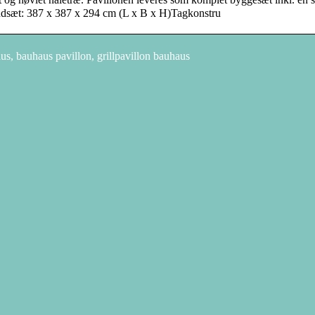
dsæt: 387 x 387 x 294 cm (L x B x H)Tagkonstru
s, bauhaus pavillon, grillpavillon bauhaus