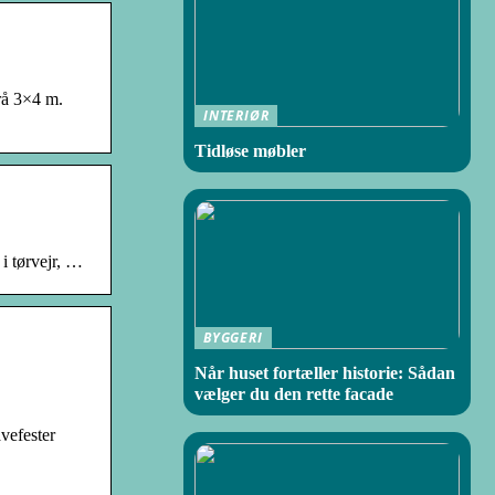
rå 3×4 m.
INTERIØR
Tidløse møbler
i tørvejr, …
BYGGERI
Når huset fortæller historie: Sådan
vælger du den rette facade
avefester