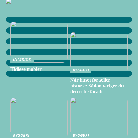
INTERIØR
Tidløse møbler
BYGGERI
Når huset fortæller
historie: Sådan vælger du
den rette facade
BYGGERI
BYGGERI