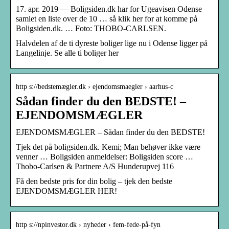
17. apr. 2019 — Boligsiden.dk har for Ugeavisen Odense
samlet en liste over de 10 … så klik her for at komme på
Boligsiden.dk. … Foto: THOBO-CARLSEN.
Halvdelen af de ti dyreste boliger lige nu i Odense ligger på
Langelinje. Se alle ti boliger her
http s://bedstemægler.dk › ejendomsmaegler › aarhus-c
Sådan finder du den BEDSTE! –
EJENDOMSMÆGLER
EJENDOMSMÆGLER – Sådan finder du den BEDSTE!
Tjek det på boligsiden.dk. Kemi; Man behøver ikke være
venner … Boligsiden anmeldelser: Boligsiden score …
Thobo-Carlsen & Partnere A/S Hunderupvej 116
Få den bedste pris for din bolig – tjek den bedste
EJENDOMSMÆGLER HER!
http s://npinvestor.dk › nyheder › fem-fede-på-fyn