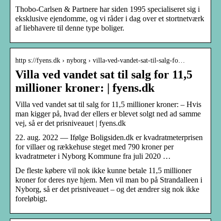
Thobo-Carlsen & Partnere har siden 1995 specialiseret sig i
eksklusive ejendomme, og vi råder i dag over et stortnetværk
af liebhavere til denne type boliger.
http s://fyens.dk › nyborg › villa-ved-vandet-sat-til-salg-fo…
Villa ved vandet sat til salg for 11,5
millioner kroner: | fyens.dk
Villa ved vandet sat til salg for 11,5 millioner kroner: – Hvis
man kigger på, hvad der ellers er blevet solgt ned ad samme
vej, så er det prisniveauet | fyens.dk
22. aug. 2022 — Ifølge Boligsiden.dk er kvadratmeterprisen
for villaer og rækkehuse steget med 790 kroner per
kvadratmeter i Nyborg Kommune fra juli 2020 …
De fleste købere vil nok ikke kunne betale 11,5 millioner
kroner for deres nye hjem. Men vil man bo på Strandalleen i
Nyborg, så er det prisniveauet – og det ændrer sig nok ikke
foreløbigt.